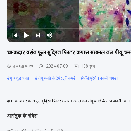
चमकदार वसंत फूल मुद्रित ग्लिटर कपास मखमल तल पीयू चमड़
पु अशुद्ध चमड़ा
2024-07-09
138 दृश्य
#
पु अशुद्ध चमड़ा
#
पीयू चमड़े के टेपेस्ट्री कपड़े
#
पॉलीयुरेथेन नकली चमड़ा
हमारे चमकदार वसंत फूल मुद्रित ग्लिटर कपास मखमल तल पीयू चमड़े के साथ अपनी रचनाओं 
एकदम सही हैगुलाबी रंग और हृदय से भर....
अधिक देखें
आगंतुक के संदेश