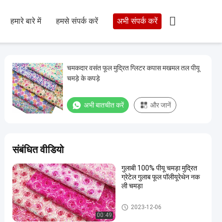

हमारे बारे में
हमसे संपर्क करें
अभी संपर्क करें
चमकदार वसंत फूल मुद्रित ग्लिटर कपास मखमल तल पीयू
चमड़े के कपड़े
अभी बातचीत करें
और जानें
संबंधित वीडियो
गुलाबी 100% पीयू चमड़ा मुद्रित
ग्रेटेल गुलाब फूल पॉलीयूरेथेन नक
ली चमड़ा
Glitter PU Leather
2023-12-06
00:49