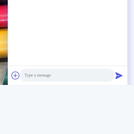
ामग्री माइक्रोफाइबर भेड़ की त्वचा चमड़े
Photo
Video Call