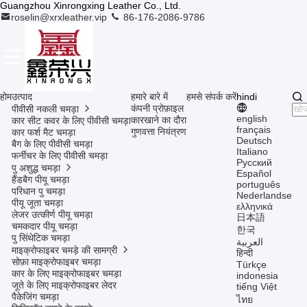
Guangzhou Xinrongxing Leather Co., Ltd.
roselin@xrxleather.vip
86-176-2086-9786
होम
उत्पाद
हमारे बारे में
हमसे संपर्क करें
hindi
कंपनी प्रोफ़ाइल
पीवीसी नकली चमड़ा
english
कारखाने का दौरा
कार सीट कवर के लिए पीवीसी चमड़ा
français
गुणवत्ता नियंत्रण
कार फर्श मैट चमड़ा
Deutsch
बैग के लिए पीवीसी चमड़ा
Italiano
फर्नीचर के लिए पीवीसी चमड़ा
Русский
पु अशुद्ध चमड़ा
Español
हैंडबैग पीयू चमड़ा
português
परिधान पु चमड़ा
Nederlandse
पीयू जूता चमड़ा
ελληνικά
लेजर उत्कीर्ण पीयू चमड़ा
日本語
चमकदार पीयू चमड़ा
한국
पु सिंथेटिक चमड़ा
العربية
माइक्रोफाइबर चमड़े की सामग्री
हिन्दी
सोफ़ा माइक्रोफाइबर चमड़ा
Türkçe
कार के लिए माइक्रोफाइबर चमड़ा
indonesia
जूते के लिए माइक्रोफाइबर लेदर
tiếng Việt
पैकेजिंग चमड़ा
ไทย