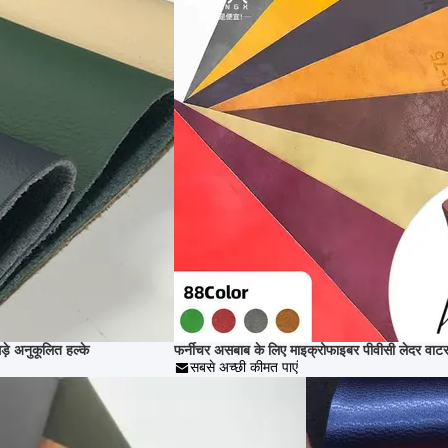
ड़े अनुकूलित हल्के
फर्नीचर असबाब के लिए माइक्रोफाइबर पीवीसी लेदर वाटरप
सबसे अच्छी कीमत पाएं