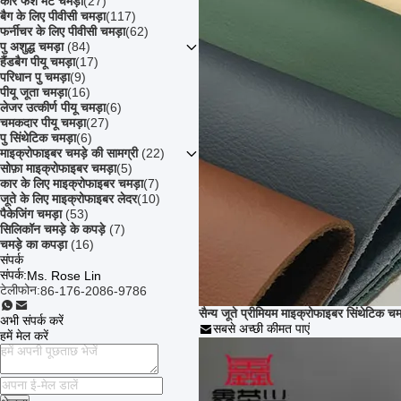
कार फर्श मैट चमड़ा
(27)
बैग के लिए पीवीसी चमड़ा
(117)
फर्नीचर के लिए पीवीसी चमड़ा
(62)
पु अशुद्ध चमड़ा
(84)
हैंडबैग पीयू चमड़ा
(17)
परिधान पु चमड़ा
(9)
पीयू जूता चमड़ा
(16)
लेजर उत्कीर्ण पीयू चमड़ा
(6)
चमकदार पीयू चमड़ा
(27)
पु सिंथेटिक चमड़ा
(6)
माइक्रोफाइबर चमड़े की सामग्री
(22)
सोफ़ा माइक्रोफाइबर चमड़ा
(5)
कार के लिए माइक्रोफाइबर चमड़ा
(7)
जूते के लिए माइक्रोफाइबर लेदर
(10)
पैकेजिंग चमड़ा
(53)
सिलिकॉन चमड़े के कपड़े
(7)
चमड़े का कपड़ा
(16)
संपर्क
संपर्क:
Ms. Rose Lin
टेलीफोन:
86-176-2086-9786
सैन्य जूते प्रीमियम माइक्रोफाइबर सिंथेटिक चम
अभी संपर्क करें
सबसे अच्छी कीमत पाएं
हमें मेल करें