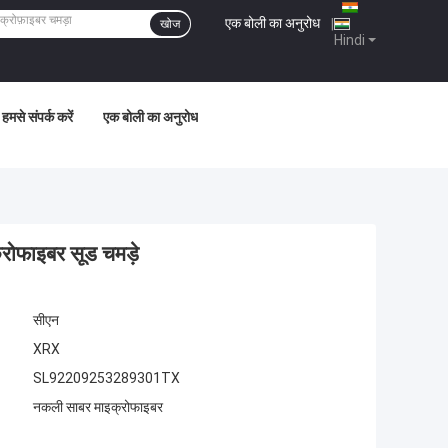
एक बोली का अनुरोध
|
खोज
Hindi
हमसे संपर्क करें
एक बोली का अनुरोध
क्रोफाइबर सूड चमड़े
सीएन
XRX
SL92209253289301TX
नकली साबर माइक्रोफाइबर