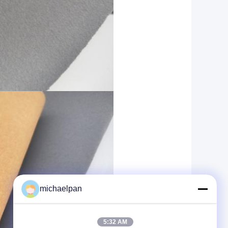
michaelpan
5:32 AM