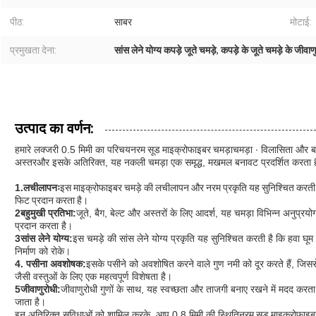
पीठ:
साबर
मोटाई:
प्रमुखता देना:
सांस लेने योग्य कपड़े जूते चमड़े
,
कपड़े के जूते चमड़े के जीवाण
उत्पाद का वर्णन:
हमारे लक्जरी 0.5 मिमी का परिचय
नरम सूड माइक्रोफाइबर चमड़ा
चमड़ा ∙ विलासिता और ब
अस्तर
और इसके अतिरिक्त, यह नकली चमड़ा एक समृद्ध, मखमल बनावट प्रदर्शित करता ह
1.
लचीलापनः
इस माइक्रोफाइबर चमड़े की लचीलापन और नरम प्रकृति यह सुनिश्चित करती है 
फिट प्रदान करता है।
2बहुमुखी प्रतिभा:
जूते, बैग, बेल्ट और अस्तरों के लिए आदर्श, यह चमड़ा विभिन्न अनुप्रय
प्रदान करता है।
3सांस लेने योग्य:
इस चमड़े की सांस लेने योग्य प्रकृति यह सुनिश्चित करती है कि हवा घूम 
निर्माण को रोके।
4. पसीना अवशोषक:
इसके पसीने को अवशोषित करने वाले गुण नमी को दूर करते हैं, जिस
जैसी वस्तुओं के लिए एक महत्वपूर्ण विशेषता है।
5जीवाणुरोधी:
जीवाणुरोधी गुणों के साथ, यह स्वच्छता और ताजगी बनाए रखने में मदद करता
जाता है।
इन अतिरिक्त सुविधाओं को शामिल करके, आप 0.8 मिमी की स्थिति
नरम सूड माइक्रोफाइब