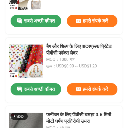
फैक्टरी यात्रा
सबसे अच्छी कीमत
हमसे संपर्क करें
गुणवत्ता नियंत्रण
बैग और शिल्प के लिए वाटरप्रूफ प्रिंटेड
हमसे संपर्क करें
पीवीसी फॉक्स लेदर
MOQ：1000 गज
मूल्य：USD$0.90 ~ USD$1.20
एक बोली का अनुरोध
पीवीसी नकली चमड़ा
सबसे अच्छी कीमत
हमसे संपर्क करें
पु अशुद्ध चमड़ा
फर्नीचर के लिए पीवीसी चमड़ा 0.6 मिमी
मोटी घर्षण प्रतिरोधी उभरा
माइक्रोफाइबर चमड़े की सामग्री
MOQ：55 गज