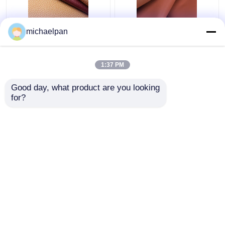
लिची चमड़े का कपड़ा 1.2
सोफे के लिए लिची लेदर लेदर
michaelpan
मिमी सांस लेने योग्य चमड़े का
कपड़े वाटरप्रूफ एंटी फोलिंग
कपड़ा सोफे / कुशन के लिए
1:37 PM
सबसे अच्छी कीमत
सबसे अच्छी कीमत
Good day, what product are you looking 
for?
हमसे संपर्क करें
हमसे संपर्क करें
और देखो
होम
हमारे बारे में
हमसे संपर्क करें
Desktop Site
साइटमैप
गोपनीयता नीति