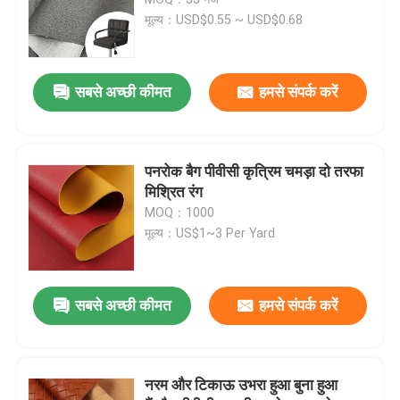
मूल्य：USD$0.55 ~ USD$0.68
पैकेजिंग चमड़ा
सबसे अच्छी कीमत
हमसे संपर्क करें
सिलिकॉन चमड़े के कपड़े
चमड़े का कपड़ा
पनरोक बैग पीवीसी कृत्रिम चमड़ा दो तरफा
मिश्रित रंग
MOQ：1000
मूल्य：US$1~3 Per Yard
सबसे अच्छी कीमत
हमसे संपर्क करें
नरम और टिकाऊ उभरा हुआ बुना हुआ