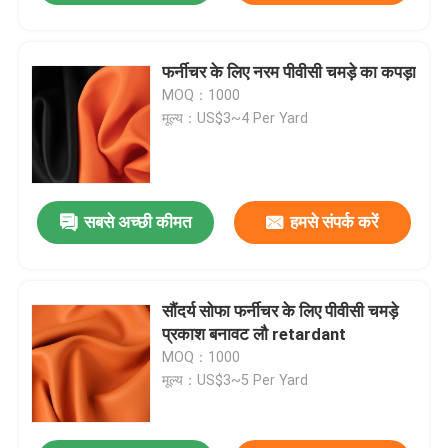
फर्नीचर के लिए नरम पीवीसी चमड़े का कपड़ा
MOQ：1000
एक संदेश छोड़ें
मूल्य：US$3~4 Per Yard
सबसे अच्छी कीमत
हमसे संपर्क करें
सौंदर्य सोफा फर्नीचर के लिए पीवीसी चमड़े
प्रकाश बनावट लौ retardant
MOQ：1000
मूल्य：US$3~5 Per Yard
प्रस्तुत