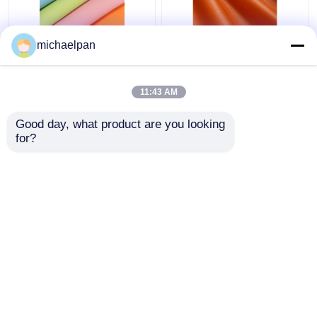
नरम सिलिकॉन चमड़े के कपड़े
लिची ग्रेन सिलिकॉन फर्नीचर
michaelpan
विलायक मुक्त खरोंच प्रतिरोधी
सोफे के लिए नकली चमड़े
चमड़े अनुकूलित
अनुकूलित
11:43 AM
सबसे अच्छी कीमत
सबसे अच्छी कीमत
Good day, what product are you looking 
for?
हमसे संपर्क करें
हमसे संपर्क करें
और देखो
होम
हमारे बारे में
हमसे संपर्क करें
Desktop Site
साइटमैप
गोपनीयता नीति