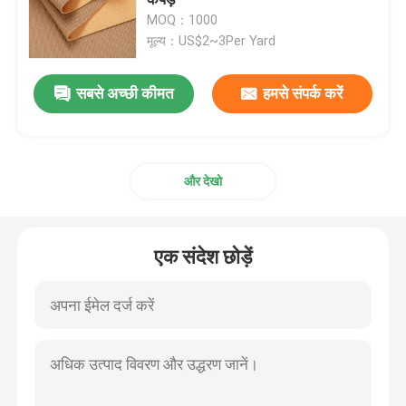
MOQ：1000
मूल्य：US$2~3Per Yard
पैकेजिंग चमड़ा
सबसे अच्छी कीमत
हमसे संपर्क करें
सिलिकॉन चमड़े के कपड़े
चमड़े का कपड़ा
और देखो
एक संदेश छोड़ें