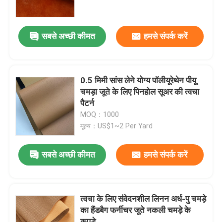
फैक्टरी यात्रा
सबसे अच्छी कीमत
हमसे संपर्क करें
गुणवत्ता नियंत्रण
0.5 मिमी सांस लेने योग्य पॉलीयूरेथेन पीयू
हमसे संपर्क करें
चमड़ा जूते के लिए पिनहोल सूअर की त्वचा
पैटर्न
MOQ：1000
एक बोली का अनुरोध
मूल्य：US$1~2 Per Yard
पीवीसी नकली चमड़ा
सबसे अच्छी कीमत
हमसे संपर्क करें
पु अशुद्ध चमड़ा
त्वचा के लिए संवेदनशील लिनन अर्ध-पु चमड़े
का हैंडबैग फर्नीचर जूते नकली चमड़े के
माइक्रोफाइबर चमड़े की सामग्री
कपड़े