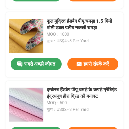
फूल मुद्रित हैंडबैग पीयू चमड़ा 1.5 मिमी
मोटी डबल पक्षीय नकली चमड़ा
MOQ：1000
मूल्य：US$4~5 Per Yard
सबसे अच्छी कीमत
हमसे संपर्क करें
इम्बोस्ड हैंडबैग पीयू चमड़े के कपड़े ग्रैडिएंट
इंद्रधनुष हीरा ग्रिड की बनावट
MOQ：500
मूल्य：US$2~3 Per Yard