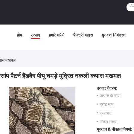
होम
उत्पाद
हमारे बारे में
फैक्टरी यात्रा
गुणवत्ता नियंत्रण
ी कपास मखमल
सांप पैटर्न हैंडबैग पीयू चमड़े मुद्रित नकली कपास मखमल
उत्पाद विवरण:
उत्पत्ति के प्लेस:
ब्रांड नाम:
प्रमाणन:
मॉडल संख्या:
भुगतान & नौवहन नियमों: