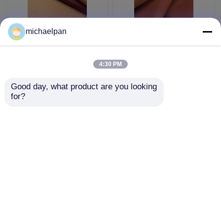
लिची चमड़े का कपड़ा 1.2
सोफे के लिए लिची लेदर लेदर
michaelpan
मिमी सांस लेने योग्य चमड़े का
कपड़े वाटरप्रूफ एंटी फोलिंग
कपड़ा सोफे / कुशन के लिए
4:30 PM
सबसे अच्छी कीमत
सबसे अच्छी कीमत
Good day, what product are you looking 
for?
हमसे संपर्क करें
हमसे संपर्क करें
और देखो
होम
हमारे बारे में
हमसे संपर्क करें
Desktop Site
साइटमैप
गोपनीयता नीति