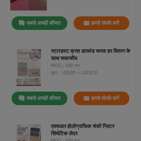
फैक्टरी यात्रा
सबसे अच्छी कीमत
हमसे संपर्क करें
गुणवत्ता नियंत्रण
स्टारडस्ट क्रश डायमंड चमक हर विवरण के
हमसे संपर्क करें
साथ चकाचौंध
MOQ：500 गज
मूल्य：USD$9 ~ USD$10
एक बोली का अनुरोध
पीवीसी नकली चमड़ा
सबसे अच्छी कीमत
हमसे संपर्क करें
पु अशुद्ध चमड़ा
एक्सआर होलोग्राफिक चंकी ग्लिटर
सिंथेटिक लेदर
माइक्रोफाइबर चमड़े की सामग्री
MOQ：500 गज