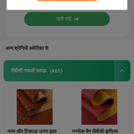
अन्य श्रेणियों अमेरिका से
पीवीसी नकली चमड़ा
(465)
नरम और टिकाऊ उभरा हुआ
पनरोक बैग पीवीसी कृत्रिम