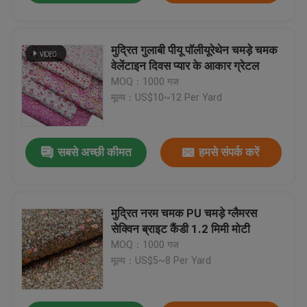
मुद्रित गुलाबी पीयू पॉलीयूरेथेन चमड़े चमक
वेलेंटाइन दिवस प्यार के आकार ग्रेटल
MOQ：1000 गज
मूल्य：US$10~12 Per Yard
सबसे अच्छी कीमत
हमसे संपर्क करें
मुद्रित नरम चमक PU चमड़े ग्लैमरस
सेक्विन ब्राइट कैंडी 1.2 मिमी मोटी
MOQ：1000 गज
मूल्य：US$5~8 Per Yard