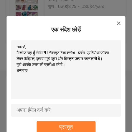
मूल्य：USD$3.25 ~ USD$4/yard
पैकेजिंग चमड़ा
एक संदेश छोड़ें
सबसे अच्छी कीमत
हमसे संपर्क करें
सिलिकॉन चमड़े के कपड़े
चमड़े का कपड़ा
और देखो
एक संदेश छोड़ें
प्रस्तुत